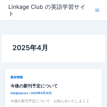
内
Linkage Club の英語学習サイ
容
ト
を
ス
キ
ッ
プ
2025年4月
教材情報
今後の新刊予定について
link@wpress
/
2025年4月18日
今後の新刊予定について、お知らせいたしま […]