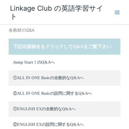
内
Linkage Club の英語学習サイ
容
ト
を
ス
各教材のQ&A
キ
ッ
プ
下記出版物名をクリックしてQ&Aをご覧下さい
Jump Start！のQ&Aへ
①ALL IN ONE Basicの全般的なQ&Aへ
②ALL IN ONE Basicの設問に関するQ&Aへ
①ENGLISH EXの全般的なQ&Aへ
②ENGLISH EXの設問に関するQ&Aへ