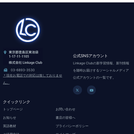
公式SNSアカウント
Linkage Clubの新学習情報、新刊情報
03-6893-3530
を随時お届けするソーシャルメディア
＊現在お電話での対応は致しておりませ
公式アカウントの一覧です。
ん。
X
Y
-
o
t
u
クイックリンク
w
t
i
u
トップページ
お問い合わせ
t
b
t
e
e
お知らせ
書店の皆様へ
r
英語教材
プライバシーポリシー