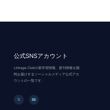
公式SNSアカウント
Linkage Clubの新学習情報、新刊情報を随
時お届けするソーシャルメディア公式アカ
ウントの一覧です。
X
Y
-
o
t
u
w
t