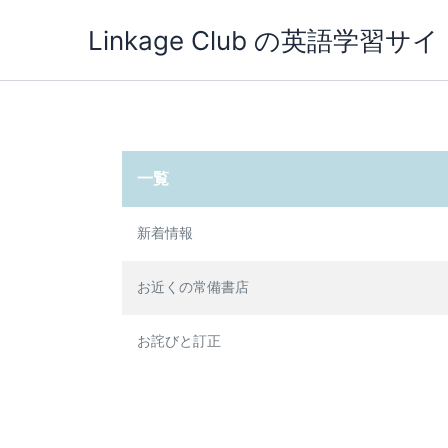
内
Linkage Club の英語学習サイ
容
を
ス
キ
ッ
プ
一覧
新着情報
お近くの常備書店
お詫びと訂正