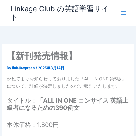
内
Linkage Club の英語学習サイ
容
ト
を
ス
キ
ッ
プ
【新刊発売情報】
By
link@wpress
/
2025年3月14日
かねてよりお知らせしておりました「ALL IN ONE 第5版」
について、詳細が決定しましたのでご報告いたします。
タイトル：
「ALL IN ONE コンサイス 英語上
級者になるための390例文」
本体価格：1,800円