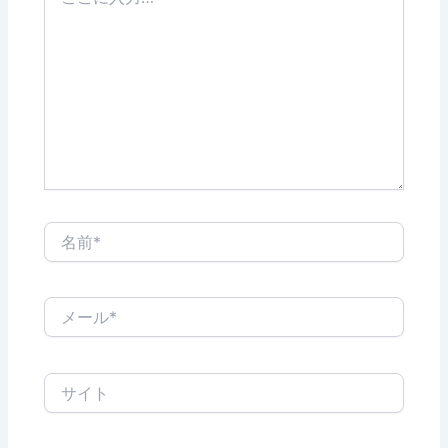
こ
に
入
力…
名
前
*
メ
ー
ル
*
サ
イ
ト