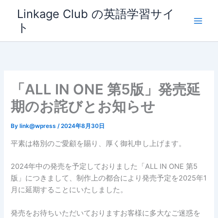
内
Linkage Club の英語学習サイ
容
ト
を
ス
キ
ッ
プ
「ALL IN ONE 第5版」発売延
期のお詫びとお知らせ
By
link@wpress
/
2024年8月30日
平素は格別のご愛顧を賜り、厚く御礼申し上げます。
2024年中の発売を予定しておりました「ALL IN ONE 第5
版」につきまして、制作上の都合により発売予定を2025年1
月に延期することにいたしました。
発売をお待ちいただいておりますお客様に多大なご迷惑を